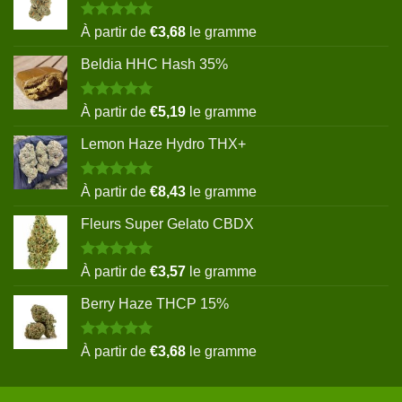
Note
5.00
À partir de
€
3,68
le gramme
sur 5
Beldia HHC Hash 35%
Note
5.00
À partir de
€
5,19
le gramme
sur 5
Lemon Haze Hydro THX+
Note
5.00
À partir de
€
8,43
le gramme
sur 5
Fleurs Super Gelato CBDX
Note
5.00
À partir de
€
3,57
le gramme
sur 5
Berry Haze THCP 15%
Note
5.00
À partir de
€
3,68
le gramme
sur 5