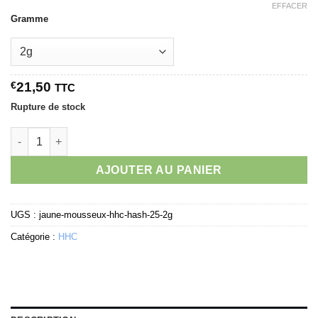
EFFACER
Gramme
€
21,50
TTC
Rupture de stock
quantité de Jaune Mousseux HHC Hash 25%
AJOUTER AU PANIER
UGS :
jaune-mousseux-hhc-hash-25-2g
Catégorie :
HHC