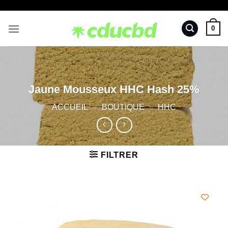
Passer
au
0
contenu
Jaune Mousseux HHC Hash 25%
ACCUEIL
»
BOUTIQUE
»
HHC
FILTRER