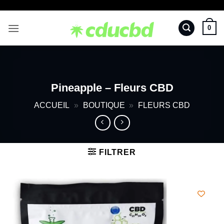
Passer
au
0
contenu
Pineapple – Fleurs CBD
ACCUEIL
»
BOUTIQUE
»
FLEURS CBD
FILTRER