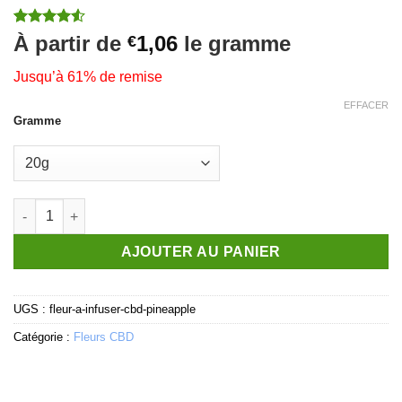
Noté
12
4.5
À partir de
1,06
le gramme
€
sur 5 basé
sur
Jusqu’à 61% de remise
notations
client
EFFACER
Gramme
quantité de Pineapple - Fleurs CBD
AJOUTER AU PANIER
UGS :
fleur-a-infuser-cbd-pineapple
Catégorie :
Fleurs CBD