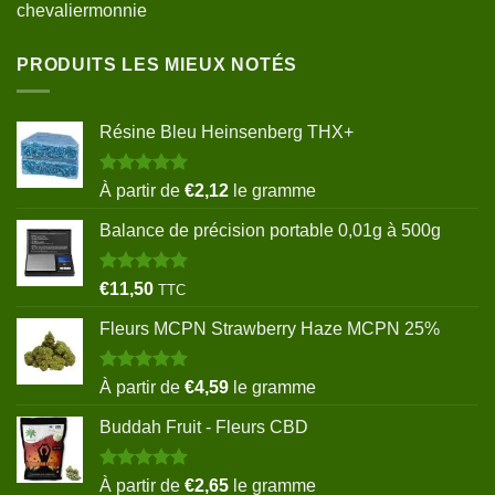
chevaliermonnie
PRODUITS LES MIEUX NOTÉS
Résine Bleu Heinsenberg THX+
Note
5.00
À partir de
€
2,12
le gramme
sur 5
Balance de précision portable 0,01g à 500g
Note
5.00
€
11,50
TTC
sur 5
Fleurs MCPN Strawberry Haze MCPN 25%
Note
5.00
À partir de
€
4,59
le gramme
sur 5
Buddah Fruit - Fleurs CBD
Note
5.00
À partir de
€
2,65
le gramme