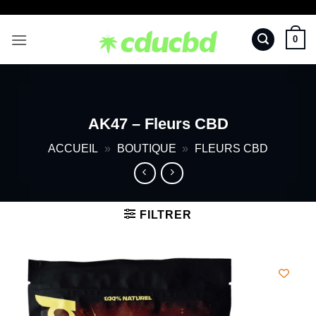
Passer
au
0
contenu
AK47 – Fleurs CBD
ACCUEIL
»
BOUTIQUE
»
FLEURS CBD
FILTRER