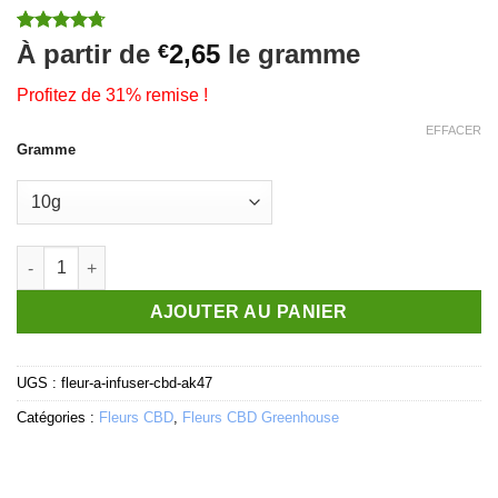
Noté
10
4.7
À partir de
2,65
le gramme
€
sur 5 basé
sur
Profitez de 31% remise !
notations
client
EFFACER
Gramme
quantité de AK47 - Fleurs CBD
AJOUTER AU PANIER
UGS :
fleur-a-infuser-cbd-ak47
Catégories :
Fleurs CBD
,
Fleurs CBD Greenhouse