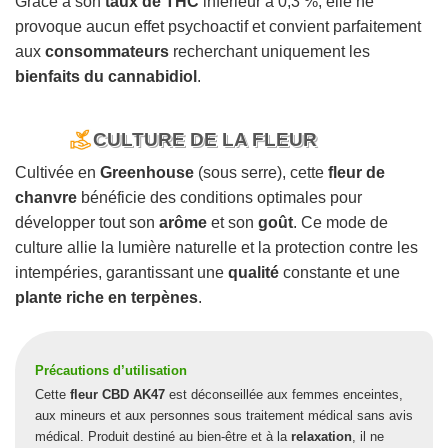
Grâce à son
taux de THC
inférieur à 0,3 %, elle ne
provoque aucun effet psychoactif et convient parfaitement
aux
consommateurs
recherchant uniquement les
bienfaits du cannabidiol
.
CULTURE DE LA FLEUR
Cultivée en
Greenhouse
(sous serre), cette
fleur de
chanvre
bénéficie des conditions optimales pour
développer tout son
arôme
et son
goût
. Ce mode de
culture allie la lumière naturelle et la protection contre les
intempéries, garantissant une
qualité
constante et une
plante riche en terpènes
.
Précautions d’utilisation
Cette
fleur CBD AK47
est déconseillée aux femmes enceintes,
aux mineurs et aux personnes sous traitement médical sans avis
médical. Produit destiné au bien-être et à la
relaxation
, il ne