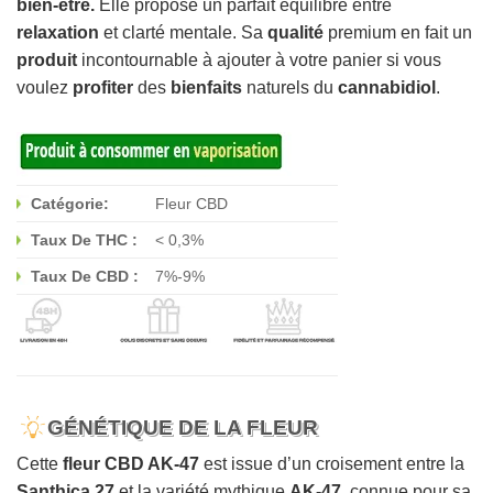
bien-être.
Elle propose un parfait équilibre entre
relaxation
et clarté mentale. Sa
qualité
premium en fait un
produit
incontournable à ajouter à votre panier si vous
voulez
profiter
des
bienfaits
naturels du
cannabidiol
.
Catégorie:
Fleur CBD
Taux De THC :
< 0,3%
Taux De CBD :
7%-9%
GÉNÉTIQUE DE LA FLEUR
Cette
fleur CBD AK-47
est issue d’un croisement entre la
Santhica 27
et la variété mythique
AK-47
, connue pour sa