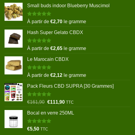
Small buds indoor Blueberry Muscimol
Note
5.00
À partir de
€
2,70
le gramme
sur 5
Hash Super Gelato CBDX
Note
5.00
À partir de
€
2,65
le gramme
sur 5
Le Marocain CBDX
Note
5.00
À partir de
€
2,12
le gramme
sur 5
Pack Fleurs CBD SUPRA [30 Grammes]
Note
5.00
Le
Le
€
161,90
€
111,90
TTC
sur 5
prix
prix
Bocal en verre 250ML
initial
actuel
était :
est :
€161,90.
€111,90.
Note
5.00
€
5,50
TTC
sur 5