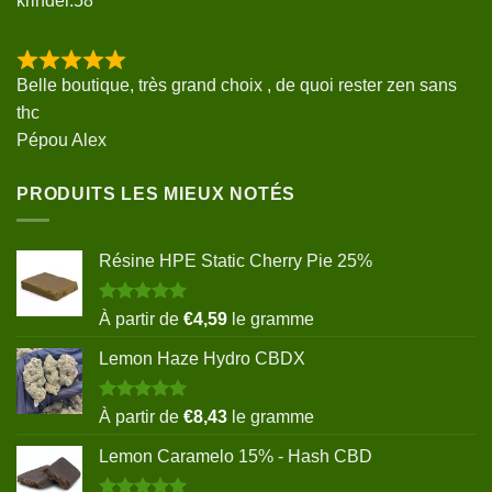
krinder.58
Belle boutique, très grand choix , de quoi rester zen sans
thc
Pépou Alex
PRODUITS LES MIEUX NOTÉS
Résine HPE Static Cherry Pie 25%
Note
5.00
À partir de
€
4,59
le gramme
sur 5
Lemon Haze Hydro CBDX
Note
5.00
À partir de
€
8,43
le gramme
sur 5
Lemon Caramelo 15% - Hash CBD