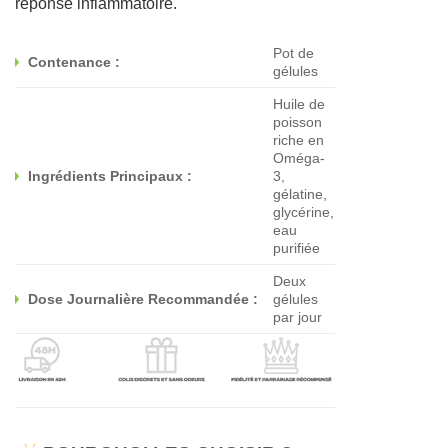
réponse inflammatoire.
Pot de
Contenance :
gélules
Huile de
poisson
riche en
Oméga-
Ingrédients Principaux :
3,
gélatine,
glycérine,
eau
purifiée
Deux
Dose Journalière Recommandée :
gélules
par jour