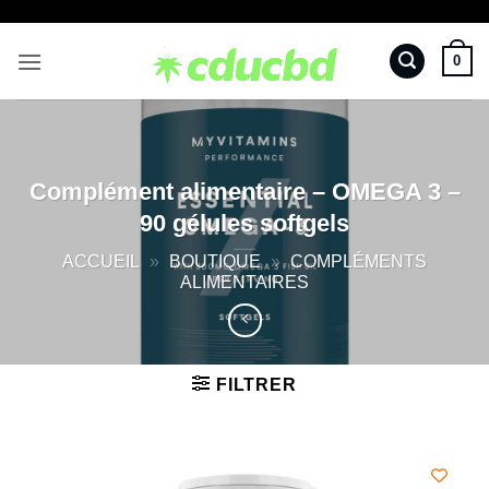
Passer
au
0
contenu
Complément alimentaire – OMEGA 3 –
90 gélules softgels
ACCUEIL
»
BOUTIQUE
»
COMPLÉMENTS
ALIMENTAIRES
FILTRER