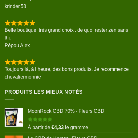
krinder.58
Belle boutique, très grand choix , de quoi rester zen sans
thc
Pépou Alex
Toujours là, à l’heure, des bons produits. Je recommence
chevaliermonnie
PRODUITS LES MIEUX NOTÉS
MoonRock CBD 70% - Fleurs CBD
Note
5.00
À partir de
€
4,33
le gramme
sur 5