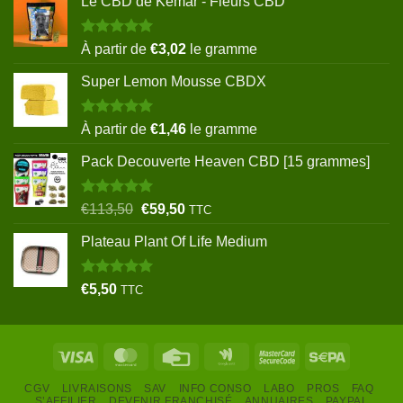
Le CBD de Kemar - Fleurs CBD
Note
5.00
À partir de
€
3,02
le gramme
sur 5
Super Lemon Mousse CBDX
Note
5.00
À partir de
€
1,46
le gramme
sur 5
Pack Decouverte Heaven CBD [15 grammes]
Note
5.00
Le
Le
€
113,50
€
59,50
TTC
sur 5
prix
prix
Plateau Plant Of Life Medium
initial
actuel
était :
est :
€113,50.
€59,50.
Note
5.00
€
5,50
TTC
sur 5
Visa
MasterCard
Credit
Google
MasterCard
Sepa
Card
Wallet
2
CGV
LIVRAISONS
SAV
INFO CONSO
LABO
PROS
FAQ
S’AFFILIER
DEVENIR FRANCHISÉ
ANNUAIRES
PAYPAL