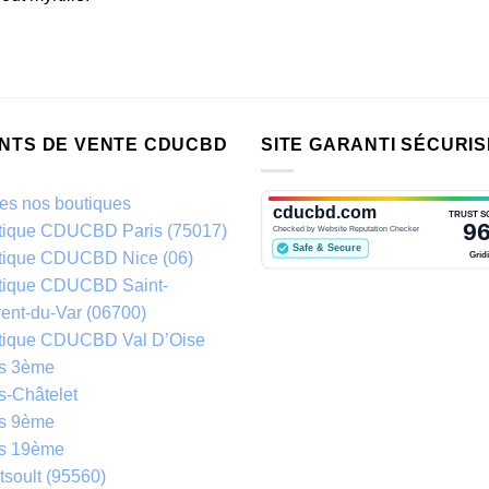
INTS DE VENTE CDUCBD
SITE GARANTI SÉCURIS
es nos boutiques
tique CDUCBD Paris (75017)
tique CDUCBD Nice (06)
tique CDUCBD Saint-
ent-du-Var (06700)
tique CDUCBD Val D’Oise
is 3ème
s-Châtelet
is 9ème
is 19ème
soult (95560)