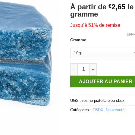
Noté
2
4.5
À partir de
2,65
le
€
sur 5 basé
gramme
sur
notations
client
Jusqu’à 51% de remise
EFF
Gramme
quantité de Résine bleu Heins
AJOUTER AU PANIER
UGS :
resine-piatella-bleu-cbdx
Catégories :
CBDX
,
Nouveautés