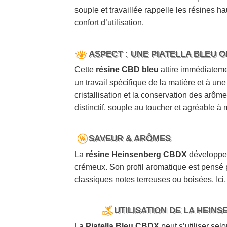
souple et travaillée rappelle les résines 
confort d’utilisation.
ASPECT : UNE PIATELLA BLEU O
Cette
résine CBD bleu
attire immédiatemen
un travail spécifique de la matière et à une 
cristallisation et la conservation des arôme
distinctif, souple au toucher et agréable à 
SAVEUR & ARÔMES
La
résine Heinsenberg CBDX
développe u
crémeux. Son profil aromatique est pensé p
classiques notes terreuses ou boisées. Ici
UTILISATION DE LA HEIN
La
Piatella Bleu CBDX
peut s’utiliser sel