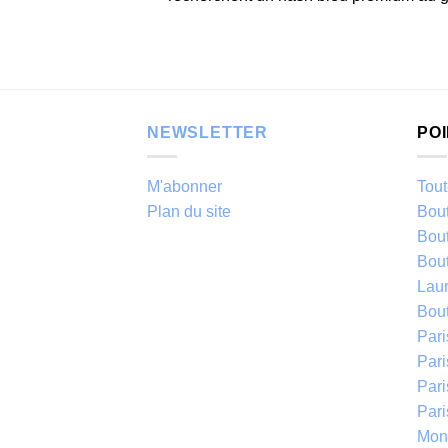
NEWSLETTER
PO
M'abonner
Tout
Plan du site
Bou
Bou
Bou
Laur
Bou
Par
Pari
Par
Par
Mont