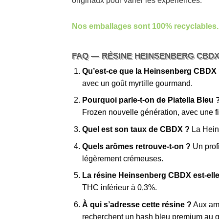
originaux pour varier les expériences.
Nos emballages sont 100% recyclables.
FAQ — RÉSINE HEINSENBERG CBD
Qu’est-ce que la Heinsenberg CBDX
avec un goût myrtille gourmand.
Pourquoi parle-t-on de Piatella Bleu 
Frozen nouvelle génération, avec une fin
Quel est son taux de CBDX ?
La Hein
Quels arômes retrouve-t-on ?
Un profi
légèrement crémeuses.
La résine Heinsenberg CBDX est-elle
THC inférieur à 0,3%.
À qui s’adresse cette résine ?
Aux ama
recherchent un hash bleu premium au go