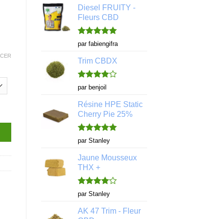
Diesel FRUITY -
Fleurs CBD
Note
5
sur
par fabiengifra
5
ACER
Trim CBDX
Note
4
par benjoil
sur 5
Résine HPE Static
enberg CBDX
Cherry Pie 25%
Note
5
sur
par Stanley
5
Jaune Mousseux
THX +
Note
4
par Stanley
sur 5
AK 47 Trim - Fleur