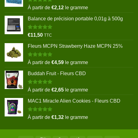
Note
5.00
À partir de
€
2,12
le gramme
sur 5
Balance de précision portable 0,01g à 500g
Note
5.00
€
11,50
TTC
sur 5
Fleurs MCPN Strawberry Haze MCPN 25%
Note
5.00
À partir de
€
4,59
le gramme
sur 5
Buddah Fruit - Fleurs CBD
Note
5.00
À partir de
€
2,65
le gramme
sur 5
MAC1 Miracle Alien Cookies - Fleurs CBD
Note
5.00
À partir de
€
1,32
le gramme
sur 5