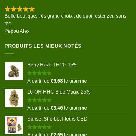
Belle boutique, très grand choix , de quoi rester zen sans
thc
Pépou Alex
PRODUITS LES MIEUX NOTÉS
Berry Haze THCP 15%
Note
5.00
À partir de
€
3,68
le gramme
sur 5
10-OH-HHC Blue Magic 25%
Note
5.00
À partir de
€
3,46
le gramme
sur 5
Sunset Sherbet Fleurs CBD
Note
5.00
À partir de
€
2,65
le gramme