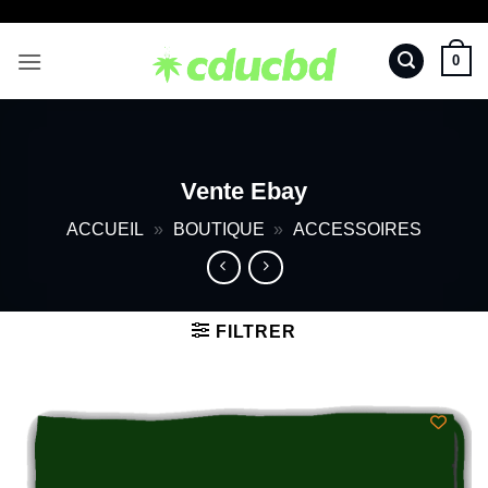
Passer
au
0
contenu
Vente Ebay
ACCUEIL
»
BOUTIQUE
»
ACCESSOIRES
FILTRER