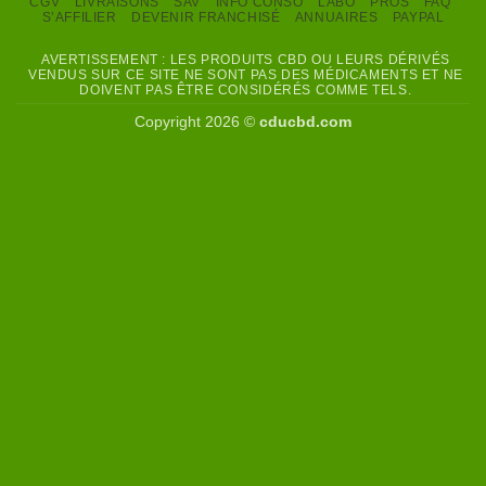
CGV
LIVRAISONS
SAV
INFO CONSO
LABO
PROS
FAQ
S’AFFILIER
DEVENIR FRANCHISÉ
ANNUAIRES
PAYPAL
AVERTISSEMENT : LES PRODUITS CBD OU LEURS DÉRIVÉS
VENDUS SUR CE SITE NE SONT PAS DES MÉDICAMENTS ET NE
DOIVENT PAS ÊTRE CONSIDÉRÉS COMME TELS.
Copyright 2026 ©
cducbd.com