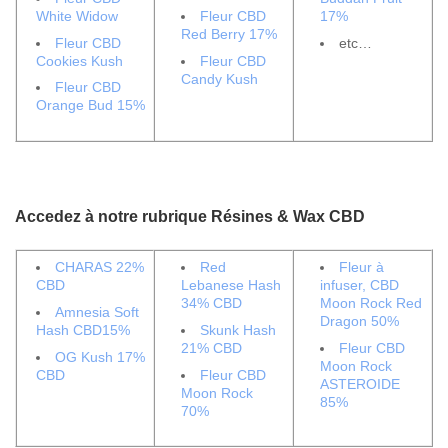
White Widow
Fleur CBD
17%
Red Berry 17%
Fleur CBD
etc…
Cookies Kush
Fleur CBD
Candy Kush
Fleur CBD
Orange Bud 15%
Accedez à notre rubrique Résines & Wax CBD
CHARAS 22%
Red
Fleur à
CBD
Lebanese Hash
infuser, CBD
34% CBD
Moon Rock Red
Amnesia Soft
Dragon 50%
Hash CBD15%
Skunk Hash
21% CBD
Fleur CBD
OG Kush 17%
Moon Rock
CBD
Fleur CBD
ASTEROIDE
Moon Rock
85%
70%