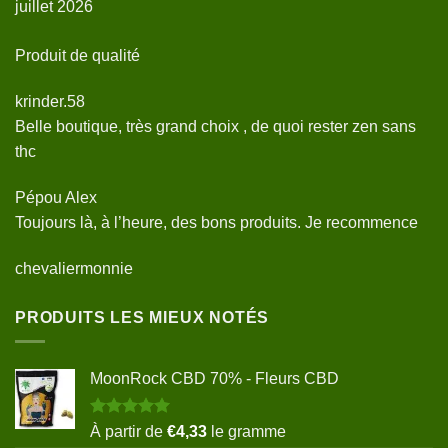
juillet 2026
Produit de qualité
krinder.58
Belle boutique, très grand choix , de quoi rester zen sans
thc
Pépou Alex
Toujours là, à l’heure, des bons produits. Je recommence
chevaliermonnie
PRODUITS LES MIEUX NOTÉS
MoonRock CBD 70% - Fleurs CBD
Note
5.00
À partir de
€
4,33
le gramme
sur 5