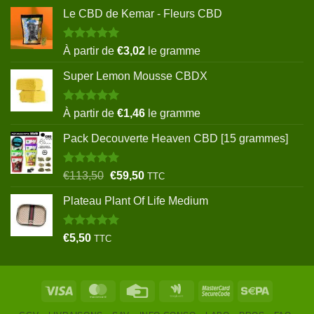
Le CBD de Kemar - Fleurs CBD
Note
5.00
À partir de
€
3,02
le gramme
sur 5
Super Lemon Mousse CBDX
Note
5.00
À partir de
€
1,46
le gramme
sur 5
Pack Decouverte Heaven CBD [15 grammes]
Note
5.00
Le
Le
€
113,50
€
59,50
TTC
sur 5
prix
prix
Plateau Plant Of Life Medium
initial
actuel
était :
est :
€113,50.
€59,50.
Note
5.00
€
5,50
TTC
sur 5
Visa
MasterCard
Credit
Google
MasterCard
Sepa
Card
Wallet
2