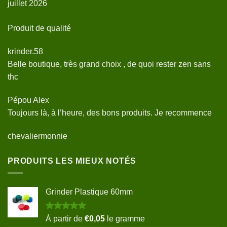
juillet 2026
Produit de qualité
krinder.58
Belle boutique, très grand choix , de quoi rester zen sans
thc
Pépou Alex
Toujours là, à l’heure, des bons produits. Je recommence
chevaliermonnie
PRODUITS LES MIEUX NOTÉS
Grinder Plastique 60mm
Note
5.00
À partir de
€
0,05
le gramme
sur 5