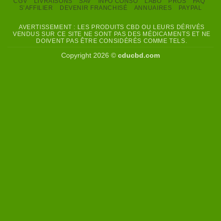
CGV
LIVRAISONS
SAV
INFO CONSO
LABO
PROS
FAQ
S’AFFILIER
DEVENIR FRANCHISÉ
ANNUAIRES
PAYPAL
AVERTISSEMENT : LES PRODUITS CBD OU LEURS DÉRIVÉS
VENDUS SUR CE SITE NE SONT PAS DES MÉDICAMENTS ET NE
DOIVENT PAS ÊTRE CONSIDÉRÉS COMME TELS.
Copyright 2026 ©
cducbd.com