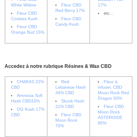
White Widow
Fleur CBD
17%
Red Berry 17%
Fleur CBD
etc…
Cookies Kush
Fleur CBD
Candy Kush
Fleur CBD
Orange Bud 15%
Accedez à notre rubrique Résines & Wax CBD
CHARAS 22%
Red
Fleur à
CBD
Lebanese Hash
infuser, CBD
34% CBD
Moon Rock Red
Amnesia Soft
Dragon 50%
Hash CBD15%
Skunk Hash
21% CBD
Fleur CBD
OG Kush 17%
Moon Rock
CBD
Fleur CBD
ASTEROIDE
Moon Rock
85%
70%