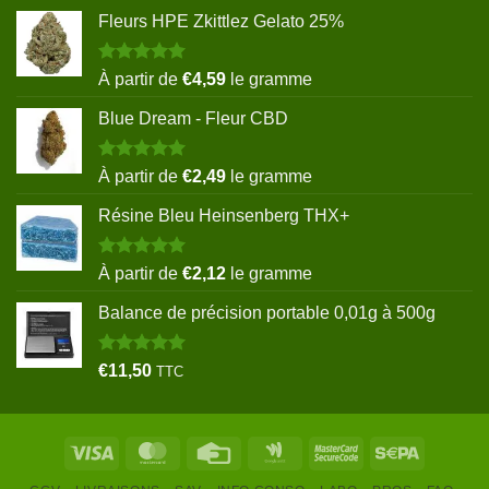
Fleurs HPE Zkittlez Gelato 25%
Note
5.00
À partir de
€
4,59
le gramme
sur 5
Blue Dream - Fleur CBD
Note
5.00
À partir de
€
2,49
le gramme
sur 5
Résine Bleu Heinsenberg THX+
Note
5.00
À partir de
€
2,12
le gramme
sur 5
Balance de précision portable 0,01g à 500g
Note
5.00
€
11,50
TTC
sur 5
Visa
MasterCard
Credit
Google
MasterCard
Sepa
Card
Wallet
2