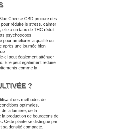
S
a Blue Cheese CBD procure des
e pour réduire le stress, calmer
i, elle a un taux de THC réduit,
fets psychotropes.
 pour améliorer la qualité du
e après une journée bien
oix.
le-ci peut également atténuer
s. Elle peut également réduire
raitements comme la
LTIVÉE ?
tilisant des méthodes de
 conditions optimales,
 de la lumière, de la
se la production de bourgeons de
s. Cette plante se distingue par
et sa densité compacte.