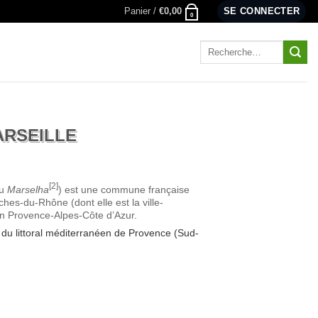
Panier /
€
0,00
SE CONNECTER
0
Recherche
pour :
ARSEILLE
[
2
]
u
Marselha
) est une commune française
hes-du-Rhône (dont elle est la ville-
ion Provence-Alpes-Côte d’Azur.
se du littoral méditerranéen de Provence (Sud-