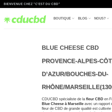
Passer
BIENVENUE CHEZ "C'EST DU CBD"
au
contenu
BOUTIQUE
BLOG
NOUS?
BLUE CHEESE CBD
PROVENCE-ALPES-CÔ
D’AZUR/BOUCHES-DU-
RHÔNE/MARSEILLE(1300
CDUCBD spécialiste de la
fleur CBD
en Fr
Blue Cheese à Marseille
avec un rapport q
fleur de CBD de grande qualité est cultivée 