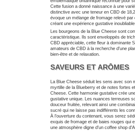
emblématique britannique reconnue pour son
Cette fusion a donné naissance à une variét
distinctive avec une teneur en CBD de 18
évoque un mélange de fromage relevé par 
créant une expérience gustative inoubliable
Les bourgeons de la Blue Cheese sont comp
caractéristique. Ils sont enveloppés de tr
CBD appréciable, cette fleur à dominante Sa
amateurs de CBD à la recherche d’une plant
bien-être et de relaxation.
SAVEURS ET ARÔMES
La Blue Cheese séduit les sens avec son 
myrtille de la Blueberry et de notes fortes 
Cheese. Cette harmonie gustative crée une 
gustative unique. Les nuances terreuses son
douceur fruitée, relevant ainsi une combina
sucré qui ne laisse pas indifférents les con
À l’ouverture du contenant, vous serez séd
exquis de fromage et de baies rouges qui en
une atmosphère digne d’un coffee shop d