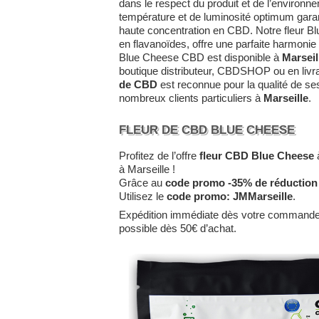
dans le respect du produit et de l’environn
température et de luminosité optimum garant
haute concentration en CBD. Notre fleur Bl
en flavanoïdes, offre une parfaite harmoni
Blue Cheese CBD est disponible à
Marseil
boutique distributeur, CBDSHOP ou en livr
de CBD
est reconnue pour la qualité de s
nombreux clients particuliers à
Marseille
.
FLEUR DE CBD BLUE CHEESE
Profitez de l’offre
fleur CBD Blue Cheese
à
à Marseille !
Grâce au
code promo -35% de réduction
Utilisez le
code promo:
JMMarseille
.
Expédition immédiate dès votre command
possible dès 50€ d’achat.