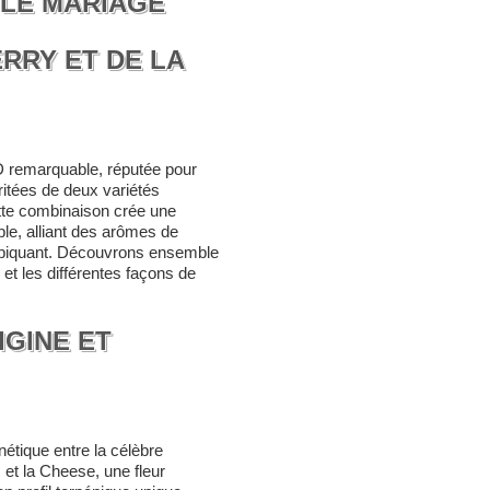
 LE MARIAGE
RRY ET DE LA
D remarquable, réputée pour
itées de deux variétés
ette combinaison crée une
ble, alliant des arômes de
 piquant. Découvrons ensemble
et les différentes façons de
IGINE ET
nétique entre la célèbre
 et la Cheese, une fleur