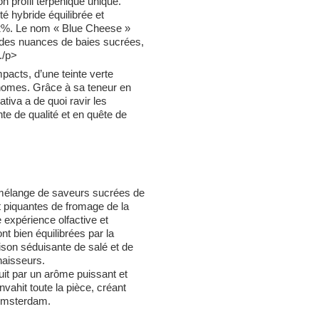
 profil terpénique unique.
é hybride équilibrée et
,2%. Le nom « Blue Cheese »
des nuances de baies sucrées,
./p>
acts, d’une teinte verte
ichomes. Grâce à sa teneur en
tiva a de quoi ravir les
e de qualité et en quête de
mélange de saveurs sucrées de
et piquantes de fromage de la
expérience olfactive et
t bien équilibrées par la
ison séduisante de salé et de
naisseurs.
uit par un arôme puissant et
vahit toute la pièce, créant
’Amsterdam.