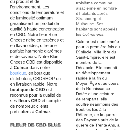
du produit et de
troisième commune
l’environnement. Les
alsacienne en nombre
conditions de température et
d’habitants après
de luminosité optimum
Strasbourg et
garantissent un produit de
Mulhouse. Ses
qualité à haute concentration
habitants sont appelés
en CBD. Notre fleur Blue
les
Colmariens
.
Cheese riche en terpènes et
Colmar est mentionnée
en flavanoïdes, offre une
pour la première fois au
parfaite harmonie d’arômes
IX
siècle. Ville libre du
et de saveurs. Notre Blue
Saint-Empire, elle est
Cheese CBD est disponible
membre de la
à
Colmar
dans notre
Décapole. Elle connaît
boutique
, en boutique
un développement
rapide à la fin du
distributeur, CBDSHOP ou
Moyen Âge et au cours
en livraison rapide. Notre
de la Renaissance.
boutique de CBD
est
Dotée d’une ceinture
reconnue pour la qualité de
de remparts, elle
ses
fleurs CBD
et compte
souffre néanmoins des
de nombreux clients
troubles liés à la
particuliers à
Colmar
.
Réforme, de la guerre
des Paysans puis de la
FLEUR DE CBD BLUE
guerre de Trente Ans, à