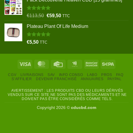
Note
5.00
Le
Le
€
113,50
€
59,50
TTC
sur 5
prix
prix
Plateau Plant Of Life Medium
initial
actuel
était :
est :
€113,50.
€59,50.
Note
5.00
€
5,50
TTC
sur 5
Visa
MasterCard
Credit
Google
MasterCard
Sepa
Card
Wallet
2
CGV
LIVRAISONS
SAV
INFO CONSO
LABO
PROS
FAQ
S’AFFILIER
DEVENIR FRANCHISÉ
ANNUAIRES
PAYPAL
AVERTISSEMENT : LES PRODUITS CBD OU LEURS DÉRIVÉS
VENDUS SUR CE SITE NE SONT PAS DES MÉDICAMENTS ET NE
DOIVENT PAS ÊTRE CONSIDÉRÉS COMME TELS.
Copyright 2026 ©
cducbd.com