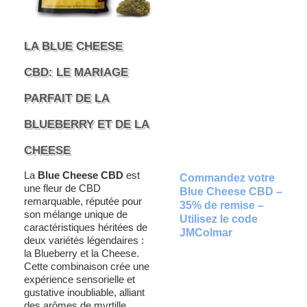
LA BLUE CHEESE
CBD: LE MARIAGE
PARFAIT DE LA
BLUEBERRY ET DE LA
CHEESE
La
Blue Cheese CBD
est
Commandez votre
une fleur de CBD
Blue Cheese CBD –
remarquable, réputée pour
35% de remise –
son mélange unique de
Utilisez le code
caractéristiques héritées de
JMColmar
deux variétés légendaires :
la Blueberry et la Cheese.
Cette combinaison crée une
expérience sensorielle et
gustative inoubliable, alliant
des arômes de myrtille