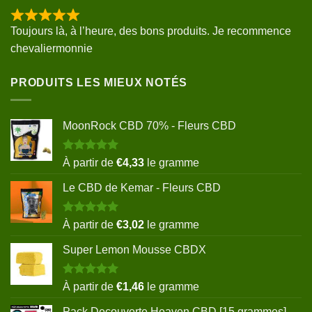
Toujours là, à l’heure, des bons produits. Je recommence
chevaliermonnie
PRODUITS LES MIEUX NOTÉS
MoonRock CBD 70% - Fleurs CBD
Note
5.00
À partir de
€
4,33
le gramme
sur 5
Le CBD de Kemar - Fleurs CBD
Note
5.00
À partir de
€
3,02
le gramme
sur 5
Super Lemon Mousse CBDX
Note
5.00
À partir de
€
1,46
le gramme
sur 5
Pack Decouverte Heaven CBD [15 grammes]