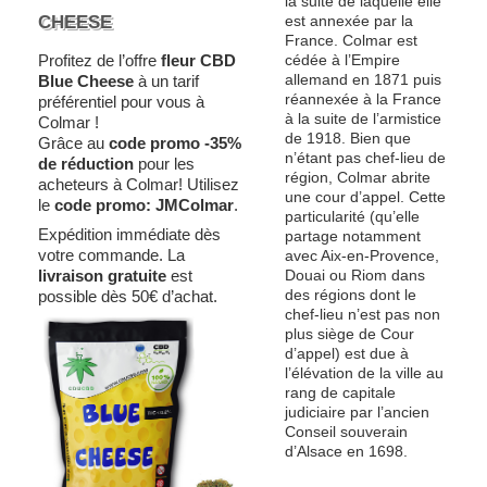
la suite de laquelle elle
CHEESE
est annexée par la
France. Colmar est
cédée à l’Empire
Profitez de l’offre
fleur CBD
allemand en 1871 puis
Blue Cheese
à un tarif
réannexée à la France
préférentiel pour vous à
à la suite de l’armistice
Colmar !
de 1918. Bien que
Grâce au
code promo -35%
n’étant pas chef-lieu de
de réduction
pour les
région, Colmar abrite
acheteurs à Colmar! Utilisez
une cour d’appel. Cette
le
code promo:
JMColmar
.
particularité (qu’elle
Expédition immédiate dès
partage notamment
votre commande. La
avec Aix-en-Provence,
livraison gratuite
est
Douai ou Riom dans
des régions dont le
possible dès 50€ d’achat.
chef-lieu n’est pas non
plus siège de Cour
d’appel) est due à
l’élévation de la ville au
rang de capitale
judiciaire par l’ancien
Conseil souverain
d’Alsace en 1698.