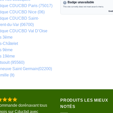
tique CDUCBD Paris (75017)
tique CDUCBD Nice (06)
tique CDUCBD Saint-
ent-du-Var (06700)
tique CDUCBD Val D’Oise
is 3ème
s-Châtelet
is 9ème
is 19ème
soult (95560)
eneuve Saint Germain(02200)
mille (It)
PRODUITS LES MIEUX
commande dorénavant tous
NOTÉS
mois sur Cducbd avec