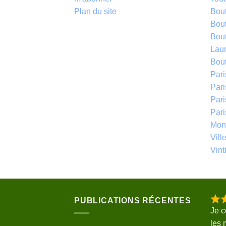
Plan du site
Bou
Bou
Bou
Laur
Bou
Par
Pari
Par
Par
Mont
Vill
Vinti
PUBLICATIONS RÉCENTES
Je 
les 