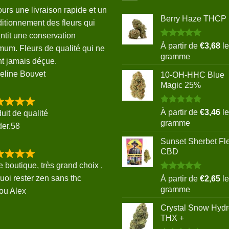
ours une livraison rapide et un
Berry Haze THCP
itionnement des fleurs qui
ntit une conservation
Note
5.00
À partir de
€
3,68
le
mum. Fleurs de qualité qui ne
sur 5
gramme
t jamais déçue.
eline Bouvet
10-OH-HHC Blue
Magic 25%
Note
5.00
À partir de
€
3,46
le
uit de qualité
sur 5
gramme
der.58
Sunset Sherbet Fl
CBD
e boutique, très grand choix ,
Note
5.00
uoi rester zen sans thc
À partir de
€
2,65
le
sur 5
gramme
ou Alex
Crystal Snow Hyd
THX +