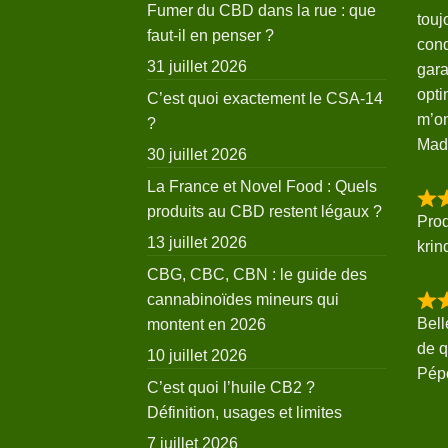
Fumer du CBD dans la rue : que
touj
faut-il en penser ?
cond
31 juillet 2026
gara
opti
C’est quoi exactement le CSA-14
m’on
?
Mad
30 juillet 2026
La France et Novel Food : Quels
produits au CBD restent légaux ?
Prod
13 juillet 2026
krin
CBG, CBC, CBN : le guide des
cannabinoïdes mineurs qui
Bell
montent en 2026
de q
10 juillet 2026
Pép
C’est quoi l’huile CB2 ?
Définition, usages et limites
7 juillet 2026