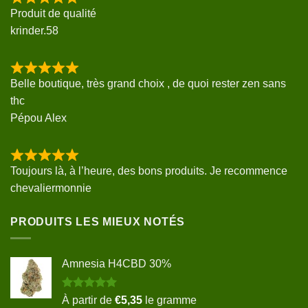
Produit de qualité
krinder.58
Belle boutique, très grand choix , de quoi rester zen sans
thc
Pépou Alex
Toujours là, à l’heure, des bons produits. Je recommence
chevaliermonnie
PRODUITS LES MIEUX NOTÉS
Amnesia H4CBD 30%
Note
5.00
À partir de
€
5,35
le gramme