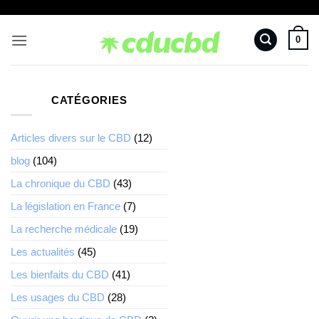
Passer
au
0
contenu
CATÉGORIES
Articles divers sur le CBD
(12)
blog
(104)
La chronique du CBD
(43)
La législation en France
(7)
La recherche médicale
(19)
Les actualités
(45)
Les bienfaits du CBD
(41)
Les usages du CBD
(28)