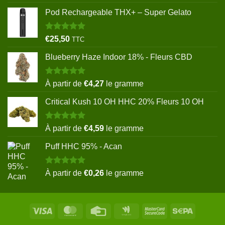
sur 5
Pod Rechargeable THX+ – Super Gelato
Note
5.00
€
25,50
TTC
sur 5
Blueberry Haze Indoor 18% - Fleurs CBD
Note
5.00
À partir de
€
4,27
le gramme
sur 5
Critical Kush 10 OH HHC 20% Fleurs 10 OH
Note
5.00
À partir de
€
4,59
le gramme
sur 5
Puff HHC 95% - Acan
Note
5.00
À partir de
€
0,26
le gramme
sur 5
Visa
MasterCard
Credit
Google
MasterCard
Sepa
Card
Wallet
2