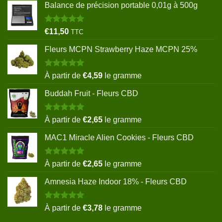
Balance de précision portable 0,01g à 500g
Note
5.00
€
11,50
TTC
sur 5
Fleurs MCPN Strawberry Haze MCPN 25%
Note
5.00
À partir de
€
4,59
le gramme
sur 5
Buddah Fruit - Fleurs CBD
Note
5.00
À partir de
€
2,65
le gramme
sur 5
MAC1 Miracle Alien Cookies - Fleurs CBD
Note
5.00
À partir de
€
2,65
le gramme
sur 5
Amnesia Haze Indoor 18% - Fleurs CBD
Note
5.00
À partir de
€
3,78
le gramme
sur 5