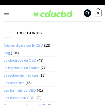
Passer
au
0
contenu
CATÉGORIES
Articles divers sur le CBD
(12)
blog
(104)
La chronique du CBD
(43)
La législation en France
(7)
La recherche médicale
(19)
Les actualités
(45)
Les bienfaits du CBD
(41)
Les usages du CBD
(28)