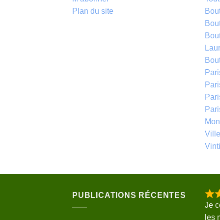
Plan du site
Bou
Bou
Bou
Laur
Bou
Par
Pari
Par
Par
Mont
Vill
Vinti
PUBLICATIONS RÉCENTES
Je 
les 