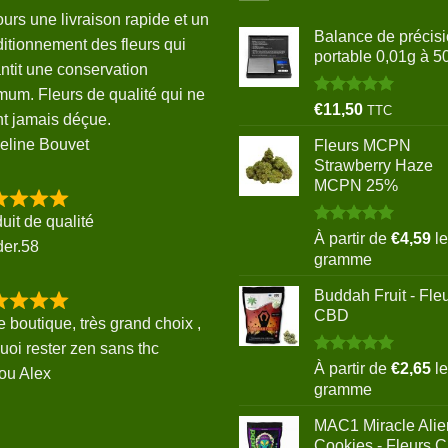
ours une livraison rapide et un
Balance de précis
itionnement des fleurs qui
portable 0,01g à 5
ntit une conservation
mum. Fleurs de qualité qui ne
Note
5.00
€
11,50
TTC
t jamais déçue.
sur 5
eline Bouvet
Fleurs MCPN
Strawberry Haze
MCPN 25%
uit de qualité
Note
5.00
À partir de
€
4,59
le
der.58
sur 5
gramme
Buddah Fruit - Fle
CBD
e boutique, très grand choix ,
uoi rester zen sans thc
Note
5.00
À partir de
€
2,65
le
ou Alex
sur 5
gramme
MAC1 Miracle Alie
Cookies - Fleurs 