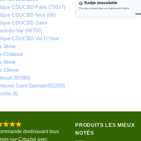
tique CDUCBD Paris (75017)
tique CDUCBD Nice (06)
tique CDUCBD Saint-
ent-du-Var (06700)
tique CDUCBD Val D’Oise
is 3ème
s-Châtelet
is 9ème
is 19ème
soult (95560)
eneuve Saint Germain(02200)
mille (It)
PRODUITS LES MIEUX
commande dorénavant tous
NOTÉS
mois sur Cducbd avec