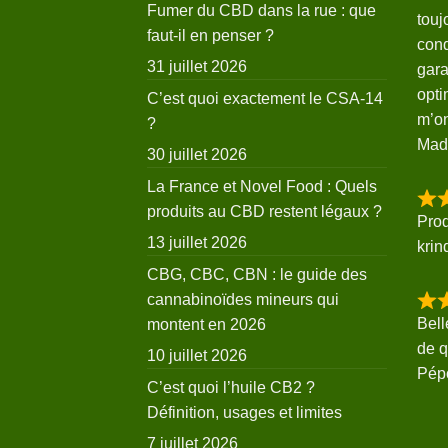
Fumer du CBD dans la rue : que
touj
faut-il en penser ?
cond
31 juillet 2026
gara
opti
C’est quoi exactement le CSA-14
m’on
?
Mad
30 juillet 2026
La France et Novel Food : Quels
produits au CBD restent légaux ?
Prod
13 juillet 2026
krin
CBG, CBC, CBN : le guide des
cannabinoïdes mineurs qui
Bell
montent en 2026
de q
10 juillet 2026
Pép
C’est quoi l’huile CB2 ?
Définition, usages et limites
7 juillet 2026