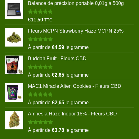
Balance de précision portable 0,01g à 500g
Note
5.00
€
11,50
TTC
sur 5
Fleurs MCPN Strawberry Haze MCPN 25%
Note
5.00
À partir de
€
4,59
le gramme
sur 5
Buddah Fruit - Fleurs CBD
Note
5.00
À partir de
€
2,65
le gramme
sur 5
MAC1 Miracle Alien Cookies - Fleurs CBD
Note
5.00
À partir de
€
2,65
le gramme
sur 5
Amnesia Haze Indoor 18% - Fleurs CBD
Note
5.00
À partir de
€
3,78
le gramme
sur 5