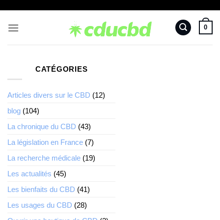
Passer
au
0
contenu
CATÉGORIES
Articles divers sur le CBD
(12)
blog
(104)
La chronique du CBD
(43)
La législation en France
(7)
La recherche médicale
(19)
Les actualités
(45)
Les bienfaits du CBD
(41)
Les usages du CBD
(28)