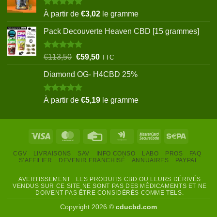
Note
5.00
À partir de
€
3,02
le gramme
sur 5
Pack Decouverte Heaven CBD [15 grammes]
Note
5.00
Le
Le
€
113,50
€
59,50
TTC
sur 5
prix
prix
Diamond OG- H4CBD 25%
initial
actuel
était :
est :
€113,50.
€59,50.
Note
5.00
À partir de
€
5,19
le gramme
sur 5
Visa
MasterCard
Credit
Google
MasterCard
Sepa
Card
Wallet
2
CGV
LIVRAISONS
SAV
INFO CONSO
LABO
PROS
FAQ
S’AFFILIER
DEVENIR FRANCHISÉ
ANNUAIRES
PAYPAL
AVERTISSEMENT : LES PRODUITS CBD OU LEURS DÉRIVÉS
VENDUS SUR CE SITE NE SONT PAS DES MÉDICAMENTS ET NE
DOIVENT PAS ÊTRE CONSIDÉRÉS COMME TELS.
Copyright 2026 ©
cducbd.com