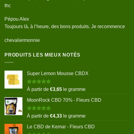
thc
Pépou Alex
Toujours là, à l’heure, des bons produits. Je recommence
chevaliermonnie
PRODUITS LES MIEUX NOTÉS
Super Lemon Mousse CBDX
Note
5.00
À partir de
€
3,65
le gramme
sur 5
MoonRock CBD 70% - Fleurs CBD
Note
5.00
À partir de
€
4,33
le gramme
sur 5
Le CBD de Kemar - Fleurs CBD